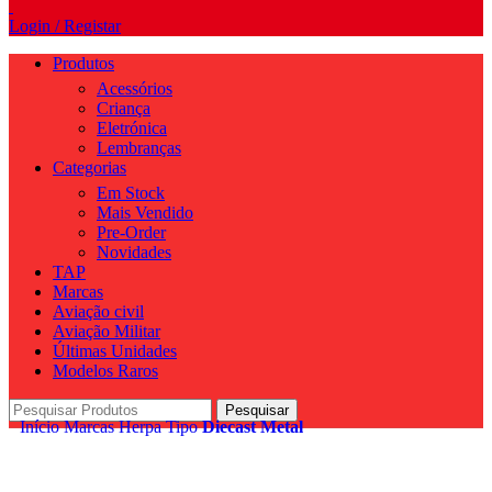
Login / Registar
Produtos
Acessórios
Criança
Eletrónica
Lembranças
Categorias
Em Stock
Mais Vendido
Pre-Order
Novidades
TAP
Marcas
Aviação civil
Aviação Militar
Últimas Unidades
Modelos Raros
Pesquisar
Início
Marcas
Herpa
Tipo
Diecast Metal