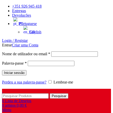
+351 926 945 418
Entregas
Devoluções
Portuguese
English
Login / Registar
Entrar
Criar uma Conta
Nome de utilizador ou email
*
Palavra-passe
*
Iniciar sessão
Perdeu a sua palavra-passe?
Lembrar-me
Pesquisar
0
Lista de Desejos
0
artigos
0,00
€
Menu