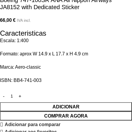
Boeing 747-100SR ANA All Nippon Airways
JA8152 with Dedicated Sticker
66,00
€
IVA incl.
Caracteristicas
Escala: 1:400
Formato: aprox W 14.9 x L 17.7 x H 4.9 cm
Marca: Aero-classic
ISBN: BB4-741-003
ADICIONAR
COMPRAR AGORA
Adicionar para comparar
Adicionar aos favoritos