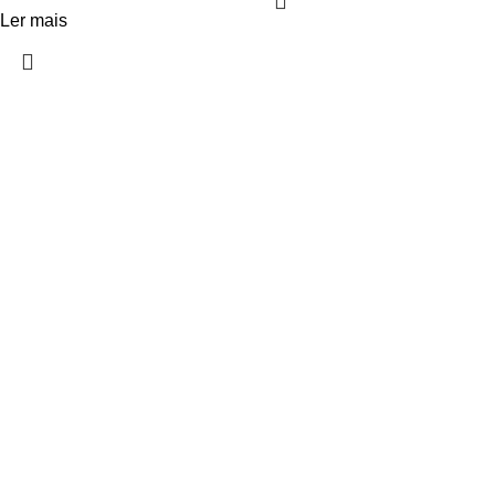
Ler mais
INFORMAÇÕES
Sobre nós
Regras de Distribuição
Contacte-nos
Regras de Compra
MINHA CONTA
Área de Cliente