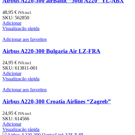
Airbus A220-300 airBaltic “50th A220” YL-ABX
48,95
€
IVA incl.
SKU:
562850
Adicionar
Visualização rápida
Adicionar aos favoritos
Airbus A220-300 Bulgaria Air LZ-FRA
24,95
€
IVA incl.
SKU:
613811-001
Adicionar
Visualização rápida
Adicionar aos favoritos
Airbus A220-300 Croatia Airlines “Zagreb”
24,95
€
IVA incl.
SKU:
614566
Adicionar
Visualização rápida