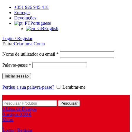
+351 926 945 418
Entregas
Devoluções
Portuguese
English
Login / Registar
Entrar
Criar uma Conta
Obrigatório
Nome de utilizador ou email
*
Obrigatório
Palavra-passe
*
Iniciar sessão
Perdeu a sua palavra-passe?
Lembrar-me
Pesquisar
0
Lista de Desejos
0
artigos
0,00
€
Menu
Login / Registar