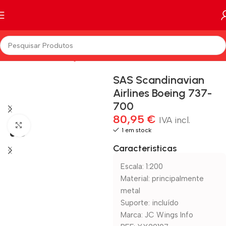
Início
Marcas
JC Wings
Escala
1:200
SAS Scandinavian
Airlines Boeing 737-
700
80,95
€
IVA incl.
Clique para aumentar
1 em stock
Caracteristicas
Escala: 1:200
Material: principalmente
metal
Suporte: incluído
Marca: JC Wings Info