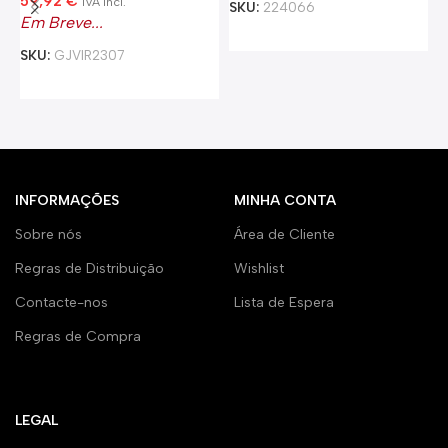
59,92
€
IVA incl.
SKU:
224066
A
Em Breve...
Adicionar
2
SKU:
GJVIR2307
1
Pre-Order
S
INFORMAÇÕES
MINHA CONTA
Sobre nós
Área de Cliente
Regras de Distribuição
Wishlist
Contacte-nos
Lista de Espera
Regras de Compra
LEGAL