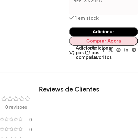
REF: XX20107
1 em stock
Adicionar
Comprar Agora
Adicionar
Adicionar
para
aos
comparar
favoritos
Reviews de Clientes
0 revisões
0
0