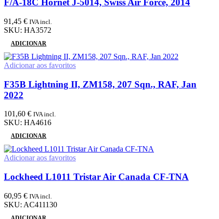
F/A-18C Hornet J-5014, Swiss Air Force, 2014
91,45
€
IVA incl.
SKU:
HA3572
ADICIONAR
Adicionar aos favoritos
F35B Lightning II, ZM158, 207 Sqn., RAF, Jan
2022
101,60
€
IVA incl.
SKU:
HA4616
ADICIONAR
Adicionar aos favoritos
Lockheed L1011 Tristar Air Canada CF-TNA
60,95
€
IVA incl.
SKU:
AC411130
ADICIONAR