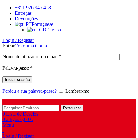
+351 926 945 418
Entregas
Devoluções
Portuguese
English
Login / Registar
Entrar
Criar uma Conta
Obrigatório
Nome de utilizador ou email
*
Obrigatório
Palavra-passe
*
Iniciar sessão
Perdeu a sua palavra-passe?
Lembrar-me
Pesquisar
0
Lista de Desejos
0
artigos
0,00
€
Menu
Login / Registar