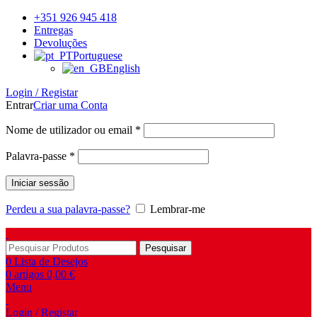
+351 926 945 418
Entregas
Devoluções
Portuguese
English
Login / Registar
Entrar
Criar uma Conta
Obrigatório
Nome de utilizador ou email
*
Obrigatório
Palavra-passe
*
Iniciar sessão
Perdeu a sua palavra-passe?
Lembrar-me
Pesquisar
0
Lista de Desejos
0
artigos
0,00
€
Menu
Login / Registar