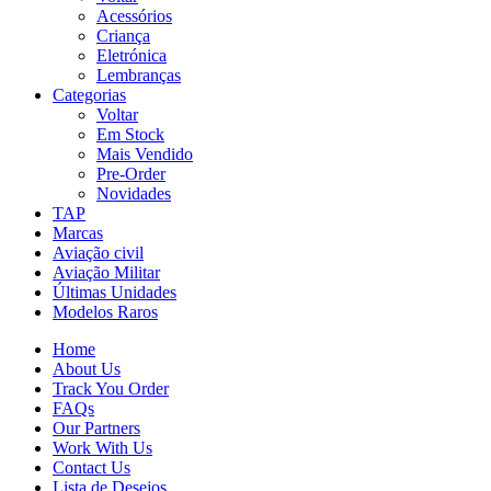
Acessórios
Criança
Eletrónica
Lembranças
Categorias
Voltar
Em Stock
Mais Vendido
Pre-Order
Novidades
TAP
Marcas
Aviação civil
Aviação Militar
Últimas Unidades
Modelos Raros
Home
About Us
Track You Order
FAQs
Our Partners
Work With Us
Contact Us
Lista de Desejos