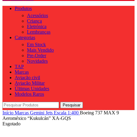
Produtos
Acessórios
Criança
Eletrónica
Lembranças
Categorias
Em Stock
Mais Vendido
Pre-Order
Novidades
TAP
Marcas
Aviação civil
Aviação Militar
Últimas Unidades
Modelos Raros
Pesquisar
Início
Marcas
Gemini Jets
Escala
1:400
Boeing 737 MAX 9
Aeroméxico “Kukulcán” XA-GQS
Esgotado