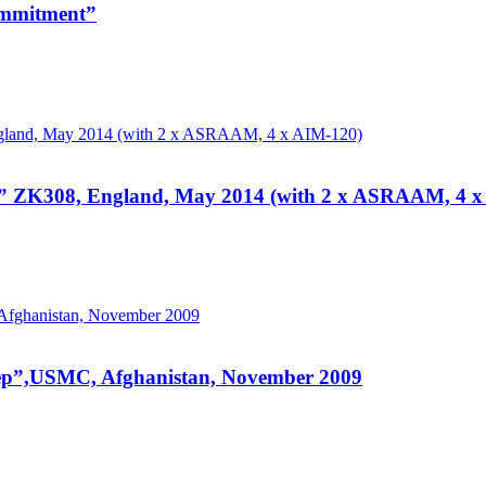
ommitment”
” ZK308, England, May 2014 (with 2 x ASRAAM, 4 x
eep”,USMC, Afghanistan, November 2009