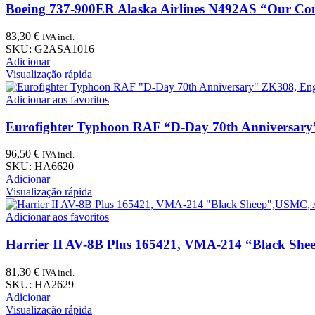
Boeing 737-900ER Alaska Airlines N492AS “Our C
83,30
€
IVA incl.
SKU:
G2ASA1016
Adicionar
Visualização rápida
Adicionar aos favoritos
Eurofighter Typhoon RAF “D-Day 70th Anniversary
96,50
€
IVA incl.
SKU:
HA6620
Adicionar
Visualização rápida
Adicionar aos favoritos
Harrier II AV-8B Plus 165421, VMA-214 “Black Sh
81,30
€
IVA incl.
SKU:
HA2629
Adicionar
Visualização rápida