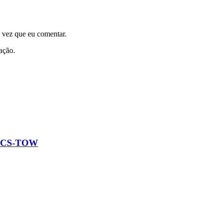
 vez que eu comentar.
iação.
r” CS-TOW