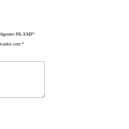
teligentes PR-XMP”
arcados com
*