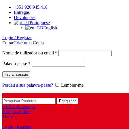
+351 926 945 418
Entregas
Devoluções
Portuguese
English
Login / Registar
Entrar
Criar uma Conta
Obrigatório
Nome de utilizador ou email
*
Obrigatório
Palavra-passe
*
Iniciar sessão
Perdeu a sua palavra-passe?
Lembrar-me
Pesquisar
0
Lista de Desejos
0
artigos
0,00
€
Menu
Login / Registar