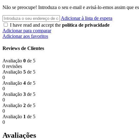
Não se preocupe! Introduza o seu e-mail e avisá-lo-emos assim que e
Adicionar à lista de espera
I have read and accept the
política de privacidade
Adicionar para comparar
Adicionar aos favoritos
Reviews de Clientes
Avaliação
0
de 5
0 revisões
Avaliação
5
de 5
0
Avaliação
4
de 5
0
Avaliação
3
de 5
0
Avaliação
2
de 5
0
Avaliação
1
de 5
0
Avaliações