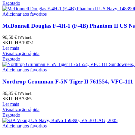
Esgotado
Adicionar aos favoritos
McDonnell Douglas F-4H-1 (F-4B) Phantom II US Nav
96,50
€
IVA incl.
SKU:
HA19031
Ler mais
Visualização rápida
Esgotado
Adicionar aos favoritos
Northrop Grumman F-5N Tiger II 761554, VFC-111 
86,35
€
IVA incl.
SKU:
HA3365
Ler mais
Visualização rápida
Esgotado
Adicionar aos favoritos