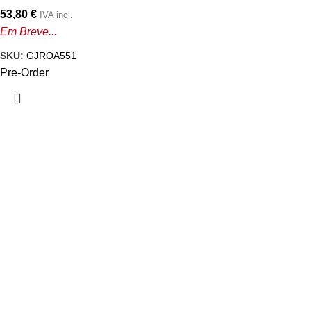
53,80
€
IVA incl.
Em Breve...
SKU:
GJROA551
Pre-Order
INFORMAÇÕES
Sobre nós
Regras de Distribuição
Contacte-nos
Regras de Compra
MINHA CONTA
Área de Cliente