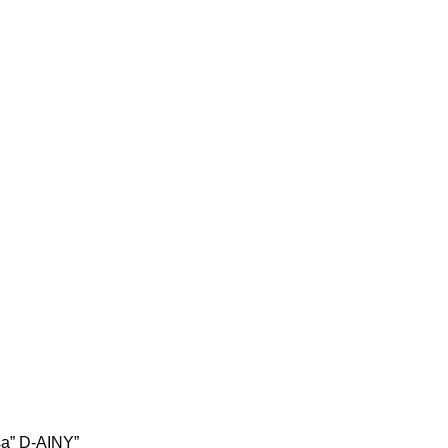
sa” D-AINY”