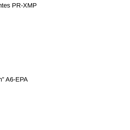
entes PR-XMP
n” A6-EPA