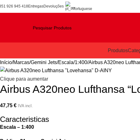
351 926 945 418
Entregas
Devoluções
Portuguese
Produtos
Categ
Início
Marcas
Gemini Jets
Escala
1:400
Airbus A320neo Lufth
Clique para aumentar
Airbus A320neo Lufthansa “
47,75
€
IVA incl.
Caracteristicas
Escala – 1:400