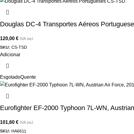
Douglas DC-4 Transportes Aéreos Portugue
120,00
€
IVA incl.
SKU:
CS-TSD
Adicionar
Esgotado
Quente
Eurofighter EF-2000 Typhoon 7L-WN, Austrian
101,60
€
IVA incl.
SKU:
HA6611