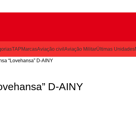
orias
TAP
Marcas
Aviação civil
Aviação Militar
Últimas Unidades
ansa “Lovehansa” D-AINY
Lovehansa” D-AINY