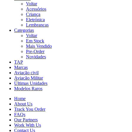
Voltar
Acessórios
Criança
Eletrónica
Lembranças
Categorias
Voltar
Em Stock
Mais Vendido
Pre-Order
Novidades
TAP
Marcas
Aviação civil
Aviação Militar
Últimas Unidades
Modelos Raros
Home
About Us
Track You Order
FAQs
Our Partners
Work With Us
Contact Us