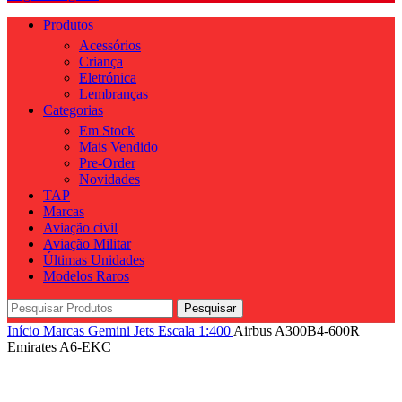
Produtos
Acessórios
Criança
Eletrónica
Lembranças
Categorias
Em Stock
Mais Vendido
Pre-Order
Novidades
TAP
Marcas
Aviação civil
Aviação Militar
Últimas Unidades
Modelos Raros
Pesquisar
Início
Marcas
Gemini Jets
Escala
1:400
Airbus A300B4-600R
Emirates A6-EKC