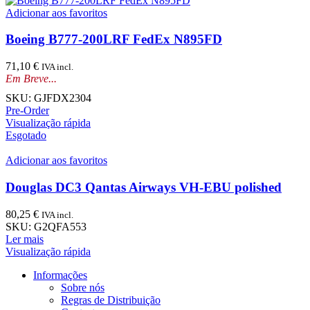
Adicionar aos favoritos
Boeing B777-200LRF FedEx N895FD
71,10
€
IVA incl.
Em Breve...
SKU:
GJFDX2304
Pre-Order
Visualização rápida
Esgotado
Adicionar aos favoritos
Douglas DC3 Qantas Airways VH-EBU polished
80,25
€
IVA incl.
SKU:
G2QFA553
Ler mais
Visualização rápida
Informações
Sobre nós
Regras de Distribuição