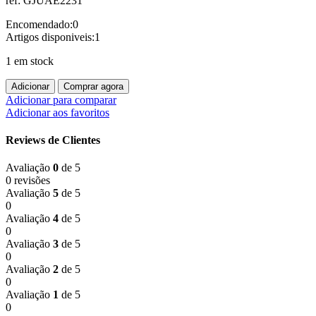
ref: GJUAE2231
Encomendado:
0
Artigos disponiveis:
1
1 em stock
Quantidade
Adicionar
Comprar agora
de
Adicionar para comparar
Airbus
Adicionar aos favoritos
A300B4-
600R
Reviews de Clientes
Emirates
A6-
Avaliação
0
de 5
EKC
0 revisões
Avaliação
5
de 5
0
Avaliação
4
de 5
0
Avaliação
3
de 5
0
Avaliação
2
de 5
0
Avaliação
1
de 5
0