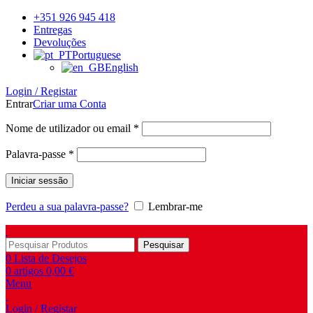
+351 926 945 418
Entregas
Devoluções
Portuguese
English
Login / Registar
Entrar
Criar uma Conta
Obrigatório
Nome de utilizador ou email
*
Obrigatório
Palavra-passe
*
Iniciar sessão
Perdeu a sua palavra-passe?
Lembrar-me
Pesquisar
0
Lista de Desejos
0
artigos
0,00
€
Menu
Login / Registar