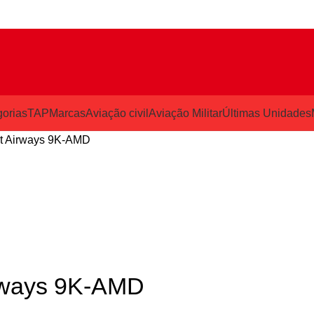
orias
TAP
Marcas
Aviação civil
Aviação Militar
Últimas Unidades
t Airways 9K-AMD
rways 9K-AMD