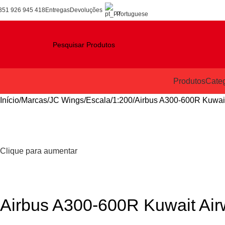
351 926 945 418
Entregas
Devoluções
Portuguese
Produtos
Categ
Início
Marcas
JC Wings
Escala
1:200
Airbus A300-600R Kuwai
Clique para aumentar
Airbus A300-600R Kuwait Ai