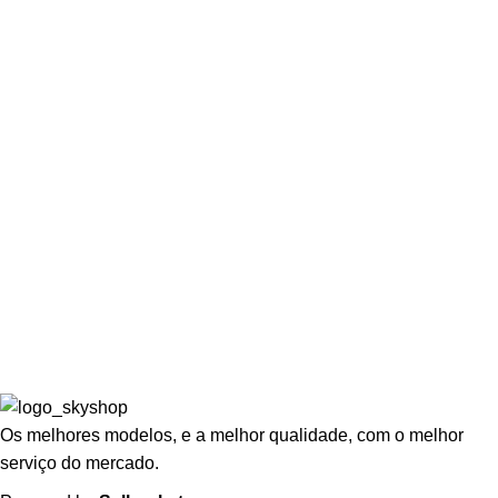
MINHA CONTA
Área de Cliente
Wishlist
Lista de Espera
LEGAL
Politicas de Privacidade
Termos e Condições
Politicas de Devolução
Livro de Reclamações
Os melhores modelos, e a melhor qualidade, com o melhor
serviço do mercado.