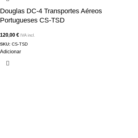
Douglas DC-4 Transportes Aéreos
Portugueses CS-TSD
120,00
€
IVA incl.
SKU:
CS-TSD
Adicionar
INFORMAÇÕES
Sobre nós
Regras de Distribuição
Contacte-nos
Regras de Compra