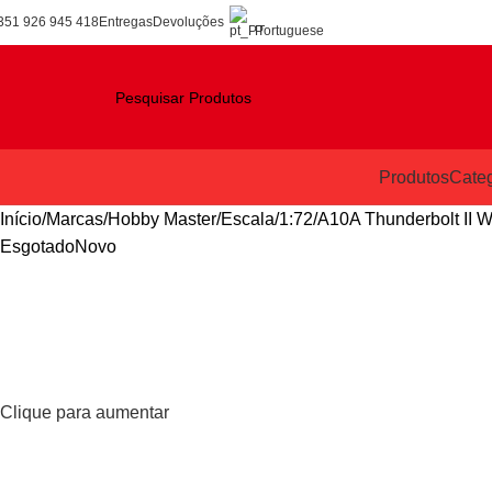
351 926 945 418
Entregas
Devoluções
Portuguese
Produtos
Categ
Início
Marcas
Hobby Master
Escala
1:72
A10A Thunderbolt II W
Esgotado
Novo
Clique para aumentar