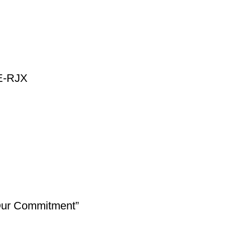
SE-RJX
Our Commitment”