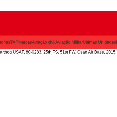
orias
TAP
Marcas
Aviação civil
Aviação Militar
Últimas Unidades
arthog USAF, 80-0283, 25th FS, 51st FW, Osan Air Base, 2015